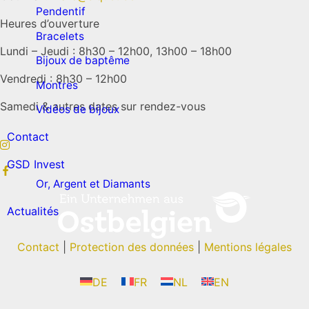
Pendentif
Heures d’ouverture
Bracelets
Lundi – Jeudi : 8h30 – 12h00, 13h00 – 18h00
Bijoux de baptême
Vendredi : 8h30 – 12h00
Montres
Samedi & autres dates sur rendez-vous
Vidéos de bijoux
Contact
GSD Invest
Or, Argent et Diamants
Actualités
Contact
|
Protection des données
|
Mentions légales
DE
FR
NL
EN