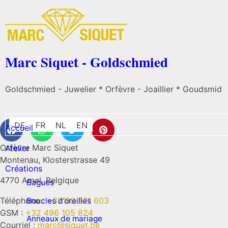
Marc Siquet - Goldschmied
Goldschmied - Juwelier * Orfèvre - Joaillier * Goudsmid
DE
FR
NL
EN
Accueil
Orfèvre Marc Siquet
Atelier
Montenau, Klosterstrasse 49
Créations
4770 Amel, Belgique
Bagues
Téléphone :
+32 80 571 603
Boucles d’oreilles
GSM :
+32 496 105 824
Anneaux de mariage
Courriel :
marc@siquet.be