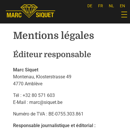
DE
FR
NL
EN
Marc Siquet - Goldschmied
Goldschmied - Juwelier * Orfèvre - Joaillier * Goudsmid
Mentions légales
Éditeur responsable
Marc Siquet
Montenau, Klosterstrasse 49
4770 Amblève
Tél : +32 80 571 603
E-Mail :
marc@siquet.be
Numéro de TVA : BE-0755.303.861
Responsable journalistique et éditorial :