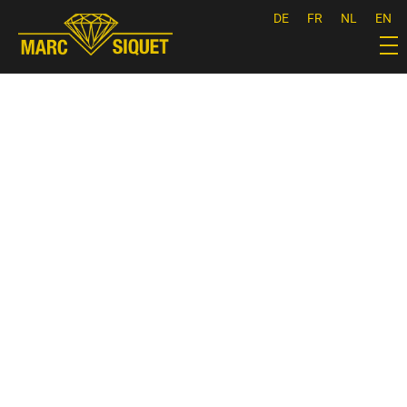
DE
FR
NL
EN
Marc Siquet - Goldschmied
Goldschmied - Juwelier * Orfèvre - Joaillier * Goudsmid