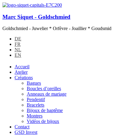
Marc Siquet - Goldschmied
Goldschmied - Juwelier * Orfèvre - Joaillier * Goudsmid
DE
FR
NL
EN
Accueil
Atelier
Créations
Bagues
Boucles d’oreilles
Anneaux de mariage
Pendentif
Bracelets
Bijoux de baptême
Montres
Vidéos de bijoux
Contact
GSD Invest