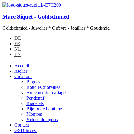
Marc Siquet - Goldschmied
Goldschmied - Juwelier * Orfèvre - Joaillier * Goudsmid
DE
FR
NL
EN
Accueil
Atelier
Créations
Bagues
Boucles d’oreilles
Anneaux de mariage
Pendentif
Bracelets
Bijoux de baptême
Montres
Vidéos de bijoux
Contact
GSD Invest