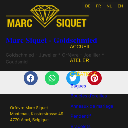
DE
FR
NL
EN
Marc Siquet - Goldschmied
ACCUEIL
Goldschmied - Juwelier * Orfèvre - Joaillier *
ATELIER
Goudsmid
CRÉATIONS
Bagues
Boucles d’oreilles
Anneaux de mariage
Orfèvre Marc Siquet
Montenau, Klosterstrasse 49
Pendentif
4770 Amel, Belgique
Bracelets