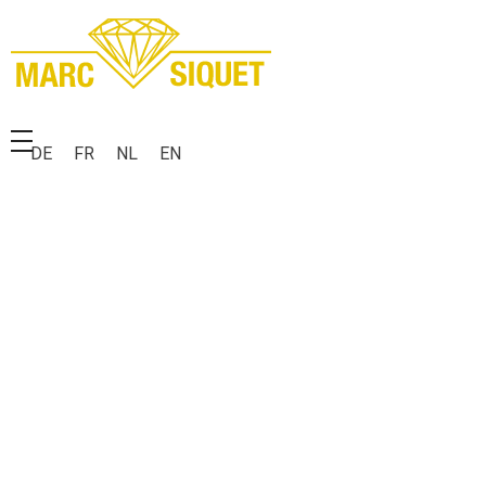
Marc Siquet - Goldschmied
Goldschmied - Juwelier * Orfèvre - Joaillier * Goudsmid
DE
FR
NL
EN