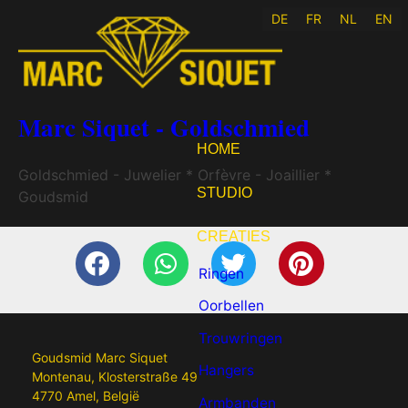
DE
FR
NL
EN
Marc Siquet - Goldschmied
HOME
Goldschmied - Juwelier * Orfèvre - Joaillier *
STUDIO
Goudsmid
CREATIES
Ringen
Oorbellen
Trouwringen
Goudsmid Marc Siquet
Hangers
Montenau, Klosterstraße 49
4770 Amel, België
Armbanden