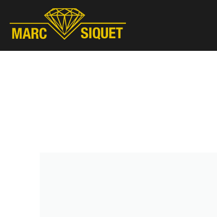
Marc Siquet - Goldschmied
Goldschmied - Juwelier * Orfèvre - Joaillier * Goudsmid