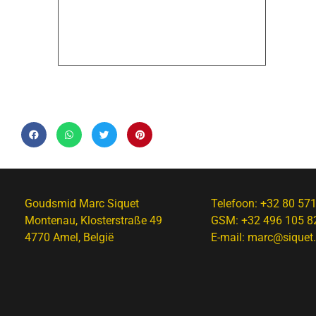
Goudsmid Marc Siquet
Telefoon:
+32 80 57
Montenau, Klosterstraße 49
GSM:
+32 496 105 8
4770 Amel, België
E-mail:
marc@siquet