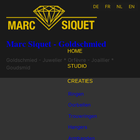
DE
FR
NL
EN
Marc Siquet - Goldschmied
HOME
Goldschmied - Juwelier * Orfèvre - Joaillier *
STUDIO
Goudsmid
CREATIES
Ringen
Oorbellen
Trouwringen
Hangers
Armbanden