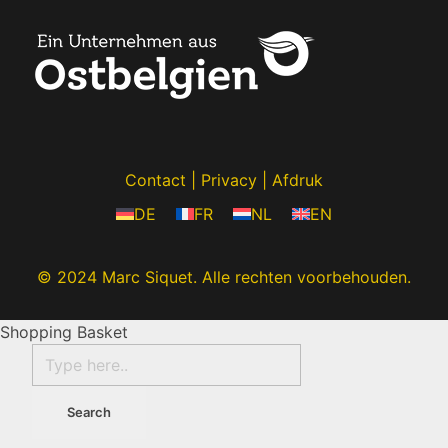
Contact
|
Privacy
|
Afdruk
DE
FR
NL
EN
© 2024 Marc Siquet. Alle rechten voorbehouden.
Shopping Basket