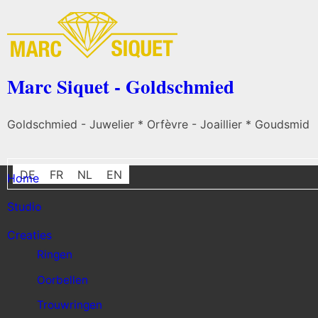
Marc Siquet - Goldschmied
Goldschmied - Juwelier * Orfèvre - Joaillier * Goudsmid
DE
FR
NL
EN
Home
Studio
Creaties
Ringen
Oorbellen
Trouwringen