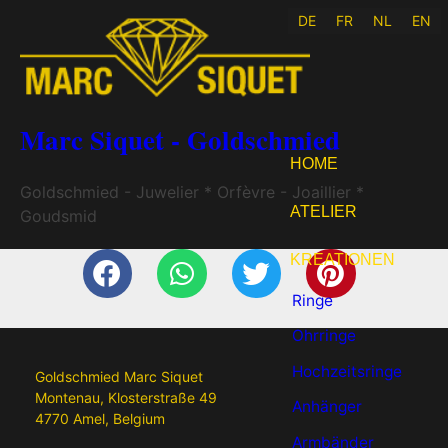
DE
FR
NL
EN
Marc Siquet - Goldschmied
HOME
Goldschmied - Juwelier * Orfèvre - Joaillier *
ATELIER
Goudsmid
KREATIONEN
Ringe
Ohrringe
Hochzeitsringe
Goldschmied Marc Siquet
Montenau, Klosterstraße 49
Anhänger
4770 Amel, Belgium
Armbänder