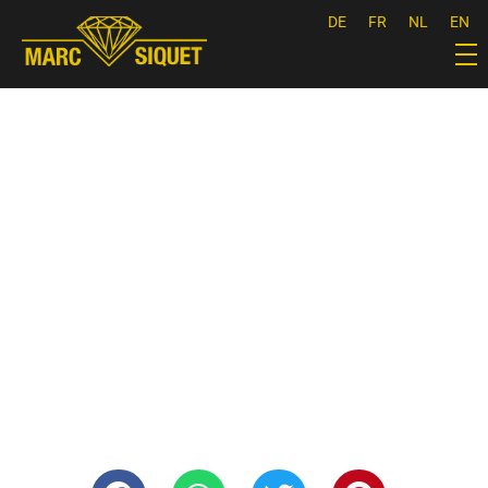
DE
FR
NL
EN
Marc Siquet - Goldschmied
Goldschmied - Juwelier * Orfèvre - Joaillier * Goudsmid