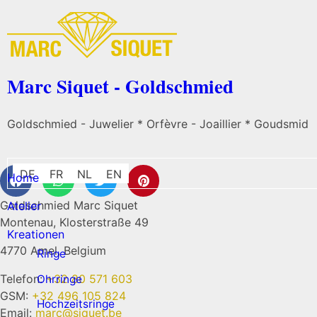
Marc Siquet - Goldschmied
Goldschmied - Juwelier * Orfèvre - Joaillier * Goudsmid
DE
FR
NL
EN
Home
Goldschmied Marc Siquet
Atelier
Montenau, Klosterstraße 49
Kreationen
4770 Amel, Belgium
Ringe
Telefon:
+32 80 571 603
Ohrringe
GSM:
+32 496 105 824
Hochzeitsringe
Email:
marc@siquet.be