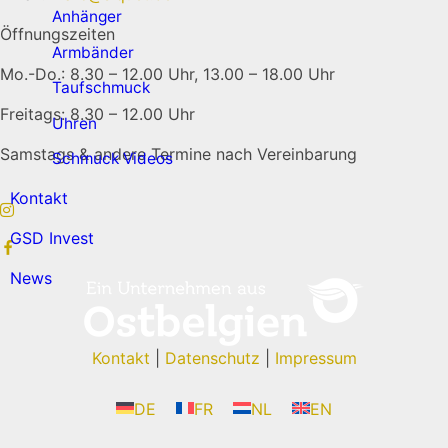
Anhänger
Öffnungszeiten
Armbänder
Mo.-Do.: 8.30 – 12.00 Uhr, 13.00 – 18.00 Uhr
Taufschmuck
Freitags: 8.30 – 12.00 Uhr
Uhren
Samstags & andere Termine nach Vereinbarung
Schmuck Videos
Kontakt
GSD Invest
News
Kontakt
|
Datenschutz
|
Impressum
DE
FR
NL
EN