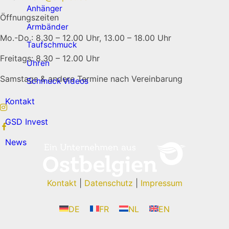
Anhänger
Öffnungszeiten
Armbänder
Mo.-Do.: 8.30 – 12.00 Uhr, 13.00 – 18.00 Uhr
Taufschmuck
Freitags: 8.30 – 12.00 Uhr
Uhren
Samstags & andere Termine nach Vereinbarung
Schmuck Videos
Kontakt
GSD Invest
News
Kontakt
|
Datenschutz
|
Impressum
DE
FR
NL
EN