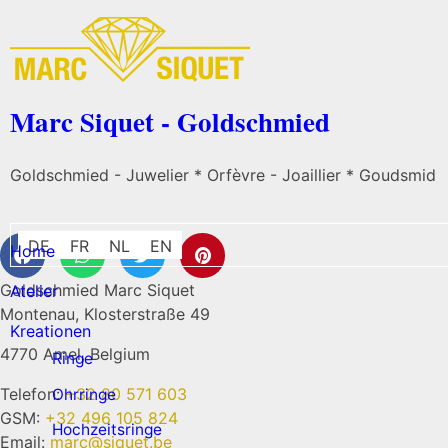
Marc Siquet - Goldschmied
Goldschmied - Juwelier * Orfèvre - Joaillier * Goudsmid
DE
FR
NL
EN
Home
Goldschmied Marc Siquet
Atelier
Montenau, Klosterstraße 49
Kreationen
4770 Amel, Belgium
Ringe
Telefon:
+32 80 571 603
Ohrringe
GSM:
+32 496 105 824
Hochzeitsringe
Email:
marc@siquet.be