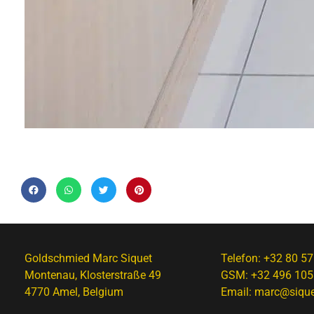
Goldschmied Marc Siquet
Telefon:
+32 80 57
Montenau, Klosterstraße 49
GSM:
+32 496 105
4770 Amel, Belgium
Email:
marc@sique