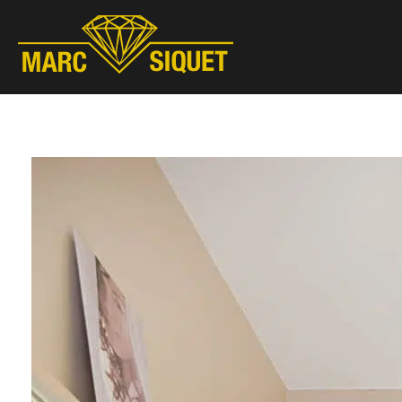
Marc Siquet - Goldschmied
Goldschmied - Juwelier * Orfèvre - Joaillier * Goudsmid