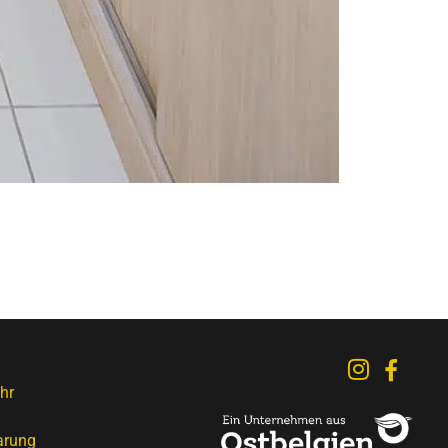
hr
arung