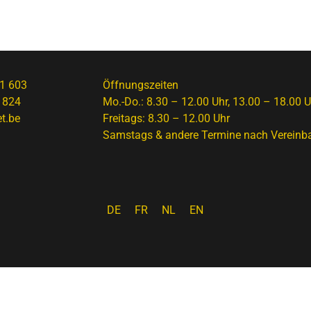
1 603
Öffnungszeiten
 824
Mo.-Do.: 8.30 – 12.00 Uhr, 13.00 – 18.00 U
t.be
Freitags: 8.30 – 12.00 Uhr
Samstags & andere Termine nach Vereinb
DE
FR
NL
EN