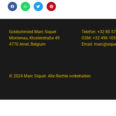
Goldschmied Marc Siquet
Telefon:
+32 80 57
Montenau, Klosterstraße 49
GSM:
+32 496 105
4770 Amel, Belgium
Email:
marc@sique
© 2024 Marc Siquet. Alle Rechte vorbehalten.