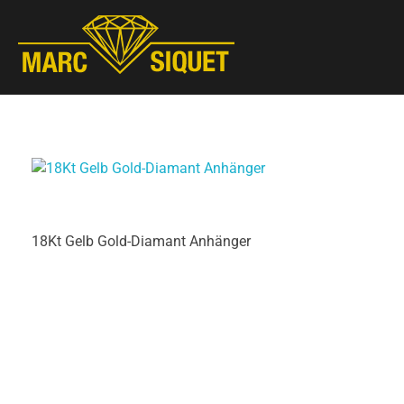
Marc Siquet - Goldschmied
Goldschmied - Juwelier * Orfèvre - Joaillier * Goudsmid
18Kt Gelb Gold-Diamant Anhänger