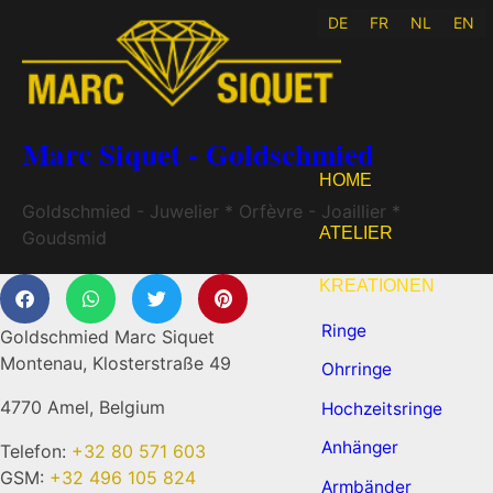
DE
FR
NL
EN
Marc Siquet - Goldschmied
HOME
Goldschmied - Juwelier * Orfèvre - Joaillier *
ATELIER
Goudsmid
KREATIONEN
Ringe
Goldschmied Marc Siquet
Montenau, Klosterstraße 49
Ohrringe
4770 Amel, Belgium
Hochzeitsringe
Anhänger
Telefon:
+32 80 571 603
GSM:
+32 496 105 824
Armbänder