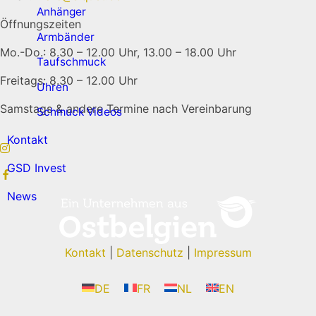
Anhänger
Öffnungszeiten
Armbänder
Mo.-Do.: 8.30 – 12.00 Uhr, 13.00 – 18.00 Uhr
Taufschmuck
Freitags: 8.30 – 12.00 Uhr
Uhren
Samstags & andere Termine nach Vereinbarung
Schmuck Videos
Kontakt
GSD Invest
News
Kontakt
|
Datenschutz
|
Impressum
DE
FR
NL
EN