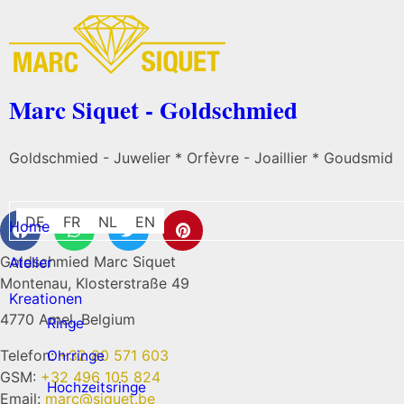
Marc Siquet - Goldschmied
Goldschmied - Juwelier * Orfèvre - Joaillier * Goudsmid
DE
FR
NL
EN
Home
Goldschmied Marc Siquet
Atelier
Montenau, Klosterstraße 49
Kreationen
4770 Amel, Belgium
Ringe
Telefon:
+32 80 571 603
Ohrringe
GSM:
+32 496 105 824
Hochzeitsringe
Email:
marc@siquet.be