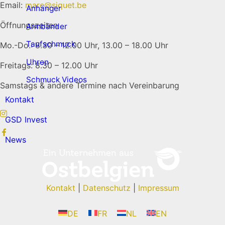
Email:
marc@siquet.be
Anhänger
Öffnungszeiten
Armbänder
Taufschmuck
Mo.-Do.: 8.30 – 12.00 Uhr, 13.00 – 18.00 Uhr
Uhren
Freitags: 8.30 – 12.00 Uhr
Schmuck Videos
Samstags & andere Termine nach Vereinbarung
Kontakt
GSD Invest
News
Kontakt
|
Datenschutz
|
Impressum
DE
FR
NL
EN