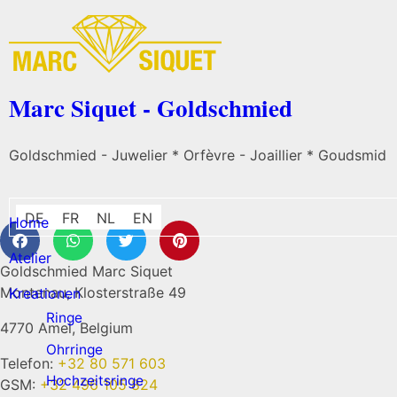
Marc Siquet - Goldschmied
Goldschmied - Juwelier * Orfèvre - Joaillier * Goudsmid
DE
FR
NL
EN
Home
Atelier
Goldschmied Marc Siquet
Montenau, Klosterstraße 49
Kreationen
Ringe
4770 Amel, Belgium
Ohrringe
Telefon:
+32 80 571 603
Hochzeitsringe
GSM:
+32 496 105 824