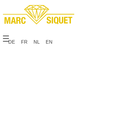
Marc Siquet - Goldschmied
Goldschmied - Juwelier * Orfèvre - Joaillier * Goudsmid
DE
FR
NL
EN