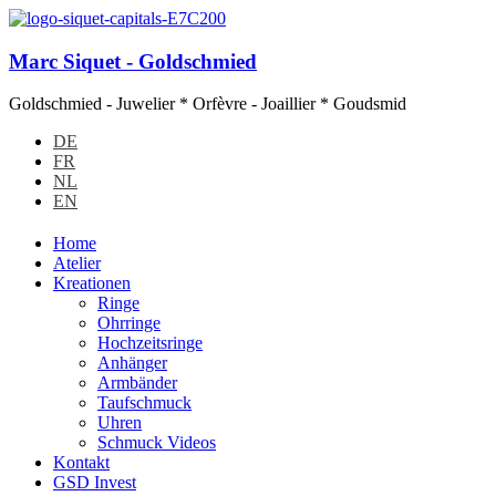
Marc Siquet - Goldschmied
Goldschmied - Juwelier * Orfèvre - Joaillier * Goudsmid
DE
FR
NL
EN
Home
Atelier
Kreationen
Ringe
Ohrringe
Hochzeitsringe
Anhänger
Armbänder
Taufschmuck
Uhren
Schmuck Videos
Kontakt
GSD Invest