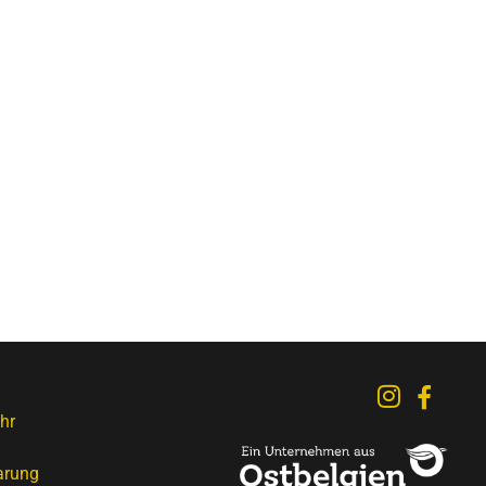
hr
arung