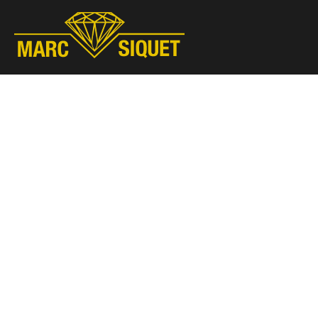
Marc Siquet - Goldschmied
Goldschmied - Juwelier * Orfèvre - Joaillier * Goudsmid