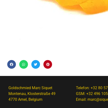
Goldschmied Marc Siquet
Telefon:
+32 80 57
Montenau, Klosterstraße 49
GSM:
+32 496 105
4770 Amel, Belgium
Email:
marc@sique