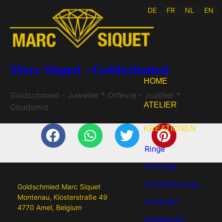
DE
FR
NL
EN
Marc Siquet - Goldschmied
HOME
Goldschmied - Juwelier * Orfèvre - Joaillier *
ATELIER
Goudsmid
KREATIONEN
Ringe
Ohrringe
Hochzeitsringe
Goldschmied Marc Siquet
Montenau, Klosterstraße 49
Anhänger
4770 Amel, Belgium
Armbänder