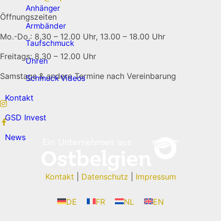
Anhänger
Öffnungszeiten
Armbänder
Mo.-Do.: 8.30 – 12.00 Uhr, 13.00 – 18.00 Uhr
Taufschmuck
Freitags: 8.30 – 12.00 Uhr
Uhren
Samstags & andere Termine nach Vereinbarung
Schmuck Videos
Kontakt
GSD Invest
News
Kontakt
|
Datenschutz
|
Impressum
DE
FR
NL
EN