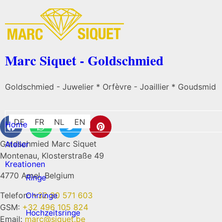
Marc Siquet - Goldschmied
Goldschmied - Juwelier * Orfèvre - Joaillier * Goudsmid
DE
FR
NL
EN
Home
Goldschmied Marc Siquet
Atelier
Montenau, Klosterstraße 49
Kreationen
4770 Amel, Belgium
Ringe
Telefon:
+32 80 571 603
Ohrringe
GSM:
+32 496 105 824
Hochzeitsringe
Email:
marc@siquet.be