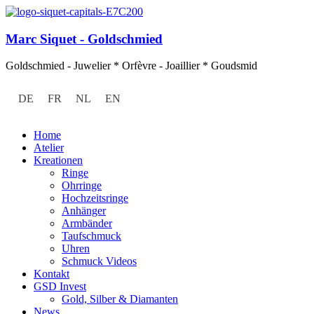
Marc Siquet - Goldschmied
Goldschmied - Juwelier * Orfèvre - Joaillier * Goudsmid
DE
FR
NL
EN
Home
Atelier
Kreationen
Ringe
Ohrringe
Hochzeitsringe
Anhänger
Armbänder
Taufschmuck
Uhren
Schmuck Videos
Kontakt
GSD Invest
Gold, Silber & Diamanten
News