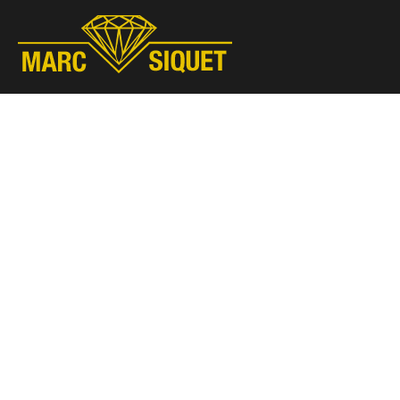
Marc Siquet - Goldschmied
Goldschmied - Juwelier * Orfèvre - Joaillier * Goudsmid