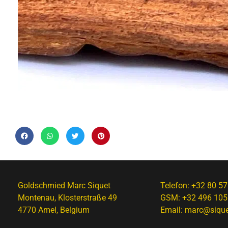
Goldschmied Marc Siquet
Telefon:
+32 80 57
Montenau, Klosterstraße 49
GSM:
+32 496 105
4770 Amel, Belgium
Email:
marc@sique