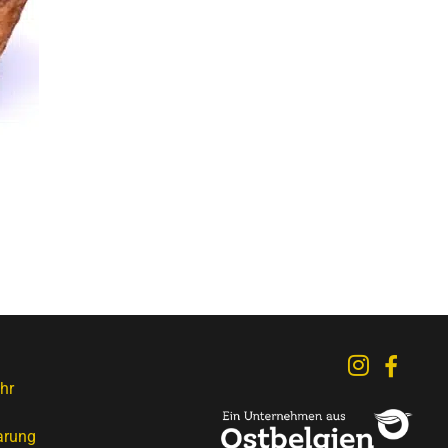
hr
arung