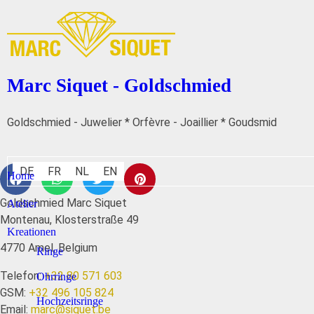
Marc Siquet - Goldschmied
Goldschmied - Juwelier * Orfèvre - Joaillier * Goudsmid
DE
FR
NL
EN
Home
Goldschmied Marc Siquet
Atelier
Montenau, Klosterstraße 49
Kreationen
4770 Amel, Belgium
Ringe
Telefon:
+32 80 571 603
Ohrringe
GSM:
+32 496 105 824
Hochzeitsringe
Email:
marc@siquet.be