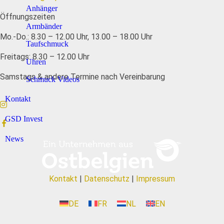
Anhänger
Öffnungszeiten
Armbänder
Mo.-Do.: 8.30 – 12.00 Uhr, 13.00 – 18.00 Uhr
Taufschmuck
Freitags: 8.30 – 12.00 Uhr
Uhren
Samstags & andere Termine nach Vereinbarung
Schmuck Videos
Kontakt
GSD Invest
News
Kontakt
|
Datenschutz
|
Impressum
DE
FR
NL
EN