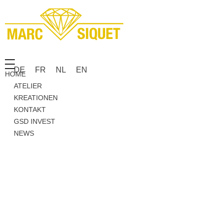
Marc Siquet - Goldschmied
Goldschmied - Juwelier * Orfèvre - Joaillier * Goudsmid
DE
FR
NL
EN
HOME
ATELIER
KREATIONEN
KONTAKT
GSD INVEST
NEWS