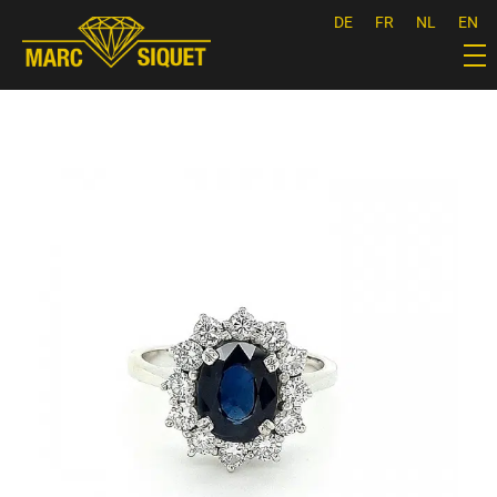
DE
FR
NL
EN
Marc Siquet - Goldschmied
Goldschmied - Juwelier * Orfèvre - Joaillier * Goudsmid