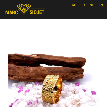
DE
FR
NL
EN
Marc Siquet - Goldschmied
Goldschmied - Juwelier * Orfèvre - Joaillier * Goudsmid