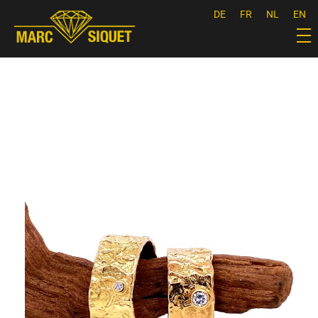
DE
FR
NL
EN
Marc Siquet - Goldschmied
Goldschmied - Juwelier * Orfèvre - Joaillier * Goudsmid