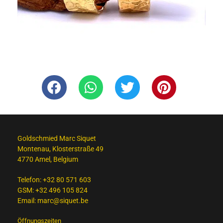
Goldschmied Marc Siquet
Montenau, Klosterstraße 49
4770 Amel, Belgium
Telefon:
+32 80 571 603
GSM:
+32 496 105 824
Email:
marc@siquet.be
Öffnungszeiten