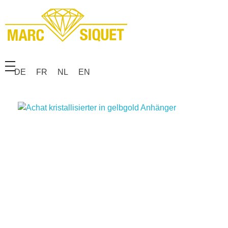
Marc Siquet - Goldschmied
Goldschmied - Juwelier * Orfèvre - Joaillier * Goudsmid
DE
FR
NL
EN