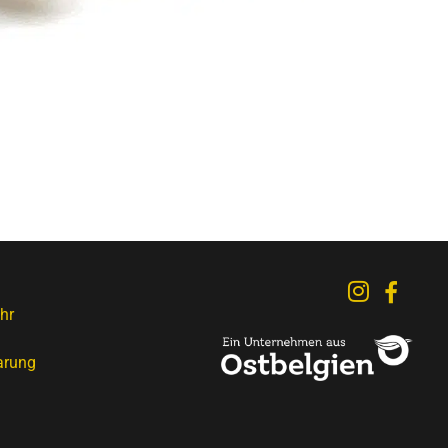
hr
arung