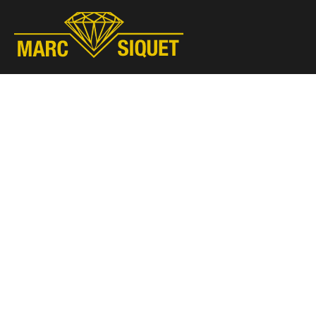
Marc Siquet - Goldschmied
Goldschmied - Juwelier * Orfèvre - Joaillier * Goudsmid