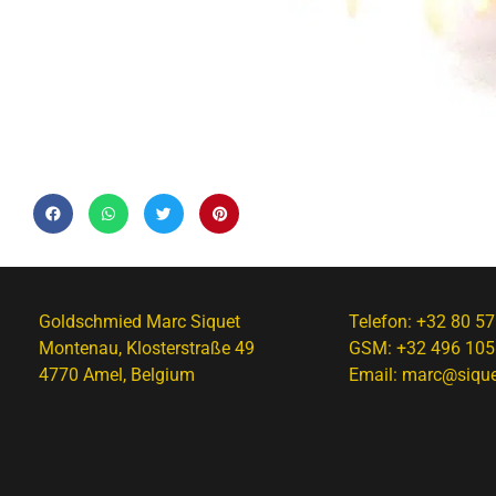
Goldschmied Marc Siquet
Telefon:
+32 80 57
Montenau, Klosterstraße 49
GSM:
+32 496 105
4770 Amel, Belgium
Email:
marc@sique