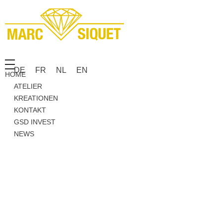
Marc Siquet - Goldschmied
Goldschmied - Juwelier * Orfèvre - Joaillier * Goudsmid
DE
FR
NL
EN
HOME
ATELIER
KREATIONEN
KONTAKT
GSD INVEST
NEWS