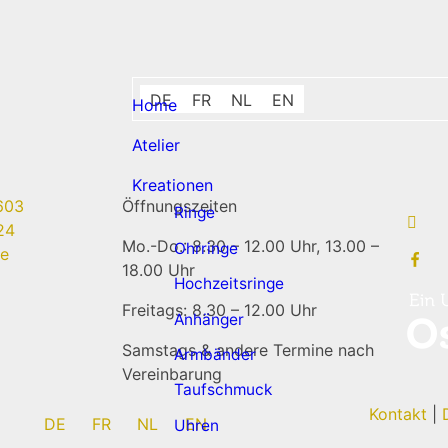
DE
FR
NL
EN
Home
Atelier
Kreationen
603
Öffnungszeiten
Ringe
24
Mo.-Do.: 8.30 – 12.00 Uhr, 13.00 –
Ohrringe
be
18.00 Uhr
Hochzeitsringe
Freitags: 8.30 – 12.00 Uhr
Anhänger
Samstags & andere Termine nach
Armbänder
Vereinbarung
Taufschmuck
Kontakt
|
DE
FR
NL
EN
Uhren