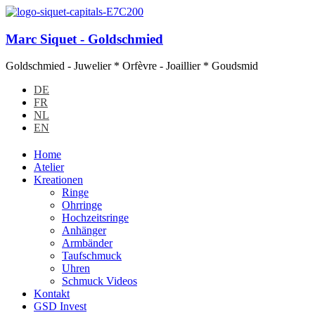
Marc Siquet - Goldschmied
Goldschmied - Juwelier * Orfèvre - Joaillier * Goudsmid
DE
FR
NL
EN
Home
Atelier
Kreationen
Ringe
Ohrringe
Hochzeitsringe
Anhänger
Armbänder
Taufschmuck
Uhren
Schmuck Videos
Kontakt
GSD Invest