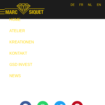
DE
FR
NL
EN
Marc Siquet - Goldschmied
Goldschmied - Juwelier * Orfèvre - Joaillier * Goudsmid
HOME
ATELIER
KREATIONEN
KONTAKT
GSD INVEST
NEWS