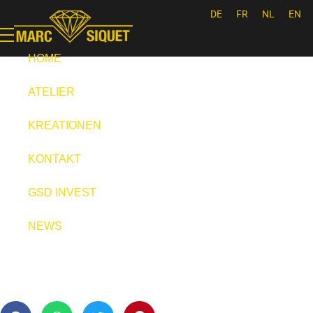
DE
FR
NL
EN
Marc Siquet - Goldschmied
Goldschmied - Juwelier * Orfèvre - Joaillier * Goudsmid
HOME
ATELIER
KREATIONEN
KONTAKT
GSD INVEST
NEWS