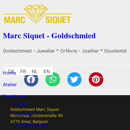
Marc Siquet - Goldschmied
Goldschmied - Juwelier * Orfèvre - Joaillier * Goudsmid
DE
FR
NL
EN
Home
Atelier
Kreationen
Ringe
Goldschmied Marc Siquet
Ohrringe
Montenau, Klosterstraße 49
4770 Amel, Belgium
Hochzeitsringe