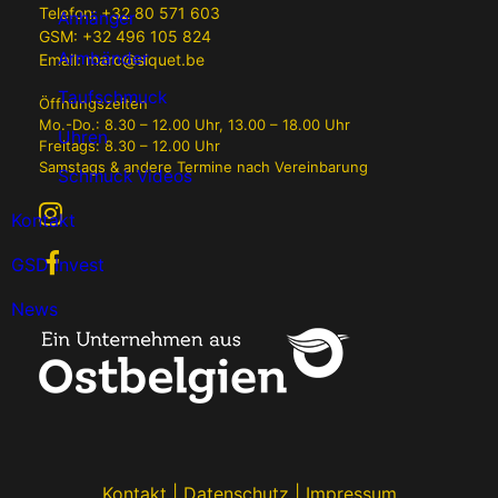
Telefon:
+32 80 571 603
Anhänger
GSM:
+32 496 105 824
Armbänder
Email:
marc@siquet.be
Taufschmuck
Öffnungszeiten
Mo.-Do.: 8.30 – 12.00 Uhr, 13.00 – 18.00 Uhr
Uhren
Freitags: 8.30 – 12.00 Uhr
Samstags & andere Termine nach Vereinbarung
Schmuck Videos
Kontakt
GSD Invest
News
Kontakt
|
Datenschutz
|
Impressum