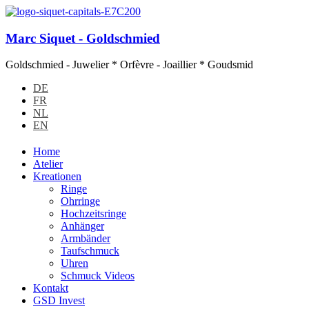
Marc Siquet - Goldschmied
Goldschmied - Juwelier * Orfèvre - Joaillier * Goudsmid
DE
FR
NL
EN
Home
Atelier
Kreationen
Ringe
Ohrringe
Hochzeitsringe
Anhänger
Armbänder
Taufschmuck
Uhren
Schmuck Videos
Kontakt
GSD Invest