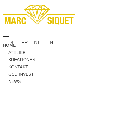
Marc Siquet - Goldschmied
Goldschmied - Juwelier * Orfèvre - Joaillier * Goudsmid
DE
FR
NL
EN
HOME
ATELIER
KREATIONEN
KONTAKT
GSD INVEST
NEWS