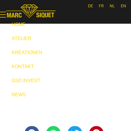
DE
FR
NL
EN
Marc Siquet - Goldschmied
Goldschmied - Juwelier * Orfèvre - Joaillier * Goudsmid
HOME
ATELIER
KREATIONEN
KONTAKT
GSD INVEST
NEWS