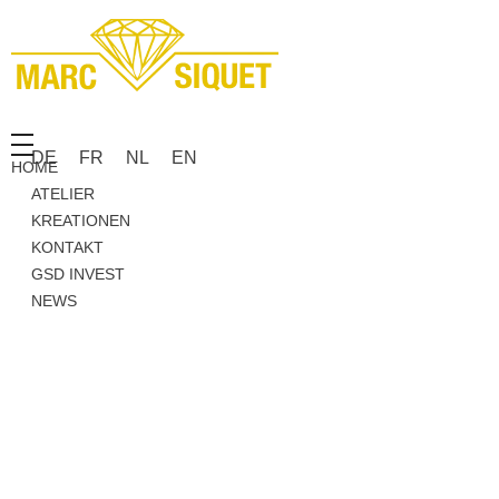
Marc Siquet - Goldschmied
Goldschmied - Juwelier * Orfèvre - Joaillier * Goudsmid
DE
FR
NL
EN
HOME
ATELIER
KREATIONEN
KONTAKT
GSD INVEST
NEWS