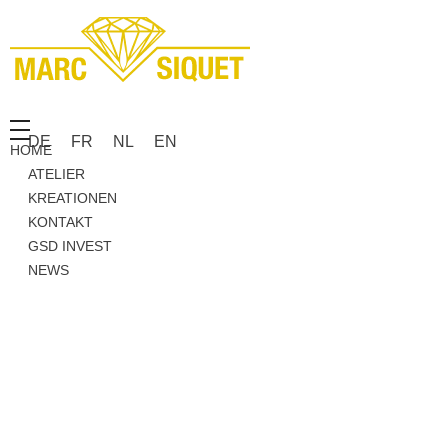
Marc Siquet - Goldschmied
Goldschmied - Juwelier * Orfèvre - Joaillier * Goudsmid
DE
FR
NL
EN
HOME
ATELIER
KREATIONEN
KONTAKT
GSD INVEST
NEWS