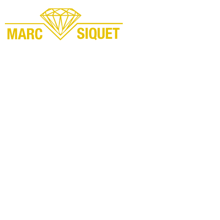
Marc Siquet - Goldschmied
Goldschmied - Juwelier * Orfèvre - Joaillier * Goudsmid