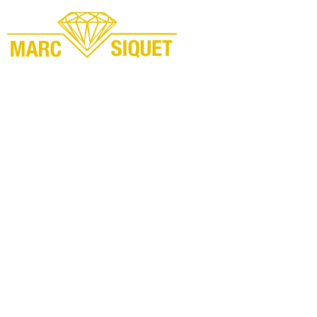
Marc Siquet - Goldschmied
Goldschmied - Juwelier * Orfèvre - Joaillier * Goudsmid