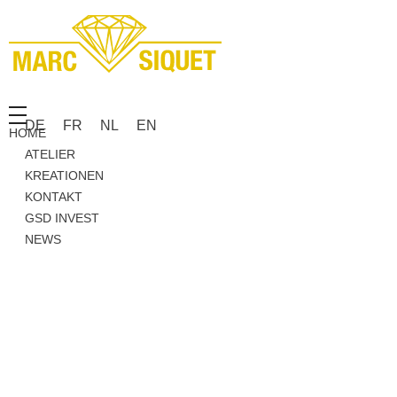
Marc Siquet - Goldschmied
Goldschmied - Juwelier * Orfèvre - Joaillier * Goudsmid
DE
FR
NL
EN
HOME
ATELIER
KREATIONEN
KONTAKT
GSD INVEST
NEWS