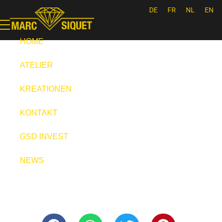
DE
FR
NL
EN
Marc Siquet - Goldschmied
Goldschmied - Juwelier * Orfèvre - Joaillier * Goudsmid
HOME
ATELIER
KREATIONEN
KONTAKT
GSD INVEST
NEWS