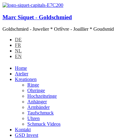
Marc Siquet - Goldschmied
Goldschmied - Juwelier * Orfèvre - Joaillier * Goudsmid
DE
FR
NL
EN
Home
Atelier
Kreationen
Ringe
Ohrringe
Hochzeitsringe
Anhänger
Armbänder
Taufschmuck
Uhren
Schmuck Videos
Kontakt
GSD Invest